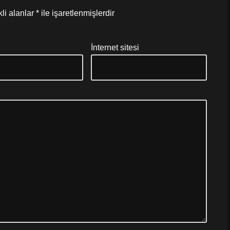
li alanlar
*
ile işaretlenmişlerdir
*
İnternet sitesi