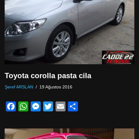
o
p
er
k
Toyota corolla pasta cila
Şeref ARSLAN
19 Ağustos 2016
F
W
M
T
E
P
a
h
e
wi
m
a
c
at
ss
tt
ail
yl
e
s
e
er
a