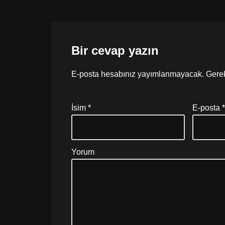
o
p
g
o
p
er
k
Bir cevap yazın
E-posta hesabınız yayımlanmayacak.
Gerek
İsim
*
E-posta
Yorum