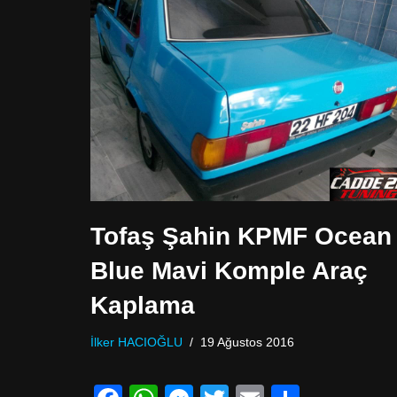
o
p
g
o
p
er
k
Tofaş Şahin KPMF Ocean
Blue Mavi Komple Araç
Kaplama
İlker HACIOĞLU
19 Ağustos 2016