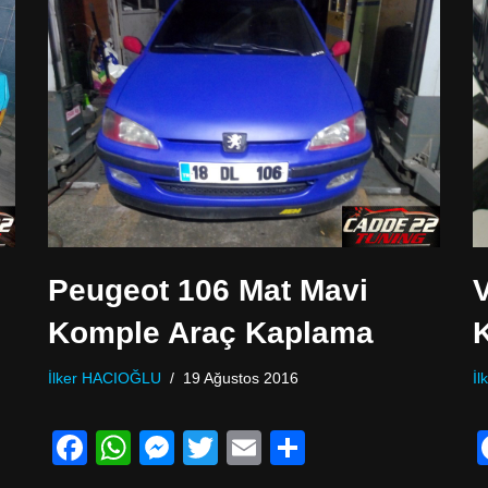
b
A
n
ş
o
p
g
o
p
er
k
Peugeot 106 Mat Mavi
Komple Araç Kaplama
İlker HACIOĞLU
19 Ağustos 2016
İ
F
W
M
T
E
P
a
h
e
wi
m
a