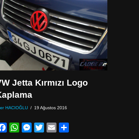
o
p
g
o
p
er
k
VW Jetta Kırmızı Logo
Kaplama
lker HACIOĞLU
19 Ağustos 2016
F
W
M
T
E
P
a
h
e
wi
m
a