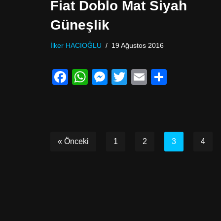
Fiat Doblo Mat Siyah
Güneşlik
İlker HACIOĞLU
19 Ağustos 2016
F
W
M
T
E
P
a
h
e
wi
m
a
c
at
ss
tt
ail
yl
e
s
e
er
a
b
A
n
ş
« Önceki
1
2
3
4
o
p
g
o
p
er
k